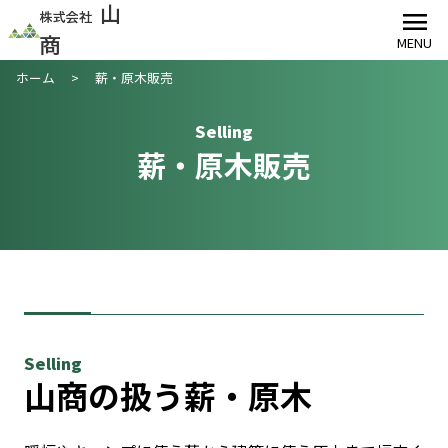
menu
山
株式会社
MENU
商
ホーム
>
薪・原木販売
Selling
薪・原木販売
Selling
山商の扱う薪・原木